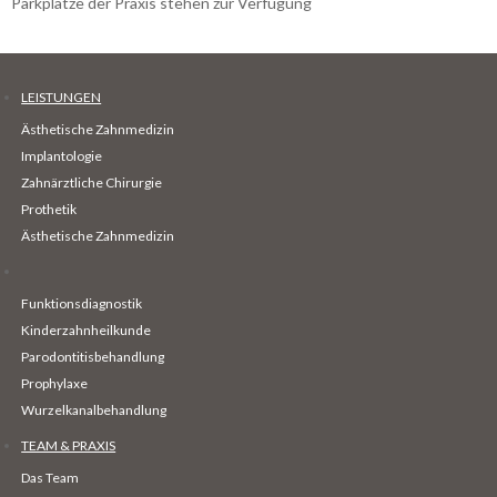
Parkplätze der Praxis stehen zur Verfügung
LEISTUNGEN
Ästhetische Zahnmedizin
Implantologie
Zahnärztliche Chirurgie
Prothetik
Ästhetische Zahnmedizin
Funktionsdiagnostik
Kinderzahnheilkunde
Parodontitisbehandlung
Prophylaxe
Wurzelkanalbehandlung
TEAM & PRAXIS
Das Team