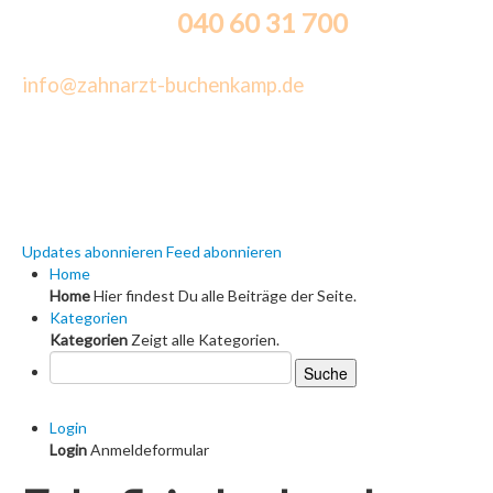
040 60 31 700
Sprechzeiten an:
Terminabsagen sind per E-Mail möglich:
info@zahnarzt-buchenkamp.de
Öffnungszeiten
Montag + Donnerstag: 08:00 - 12:00 Uhr und 14:00 - 18:00 Uhr
Dienstag: 11:00 - 15:00 Uhr und 17:00 - 20:00 Uhr
Mittwoch + Freitag: 08:00 - 13:00 Uhr
Updates abonnieren
Feed abonnieren
Home
Home
Hier findest Du alle Beiträge der Seite.
Kategorien
Kategorien
Zeigt alle Kategorien.
Suche
Login
Login
Anmeldeformular