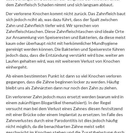
dem Zahnfleisch Schaden nimmt und sich langsam abbaut.
Der verlorene Knochen kommt nicht zurück. Das Zahnfleich baut
sich jedoch nciht ab, was dazu führt, dass der Spalt zwischen
Zahn und Zahnfleich tiefer wird. Wir sprechen von
Zahnfleischtaschen. Diese Zahnfleischtaschen sind ideale Orte
zur Ansammlung von Speiseresten und Bakterien, da diese meist
kaum oder überhaupt nicht mit herkömmlicher Mundhygiene
gereinigt werden können. Die Bakterien und Speisereste führen
jedoch dazu, dass die Entzündung verstärkt wird bzw. weiter am
Laufen gehalten wird, was mit weiterem Verlust von Knochen
einhergeht.
Ab einem bestimmten Punkt ist dann so viel Knochen verloren
gegangen, dass die Zähne beginnen locker zu werden. Häufig
bleibt uns als Zahnärzten dann nur noch den Zahn zu ziehen.
Ein verlorener Zahn jedoch muss ersetzt werden (warum wird in
einem zukünftigen Blogartikel thematisiert). In der Regel
versucht man bei dem Verlust eines Zahnes diesen festsitzend
mit einer Brücke oder einem Implantat zu ersetzen. Im Falle des
Zahnverlustes durch eine Parodontitis ist dies jedoch häufig
nicht möglich, da die benachbarten Zähne meist selbt
geschwächt im Knochen stehen und die Zusatzbelastung durch